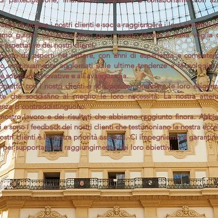
lla di aiutare i nostri clienti e soci a raggiungere i loro obiettivi e 
iamo guidati dall'entusiasmo per il nostro lavoro e dalla voglia d
 aspettative dei nostri clienti.
osto da esperti nel settore, con anni di esperienza e competenz
mo continuamente aggiornati sulle ultime tendenze e tecnologie 
 soluzioni innovative e all'avanguardia.
ntatto con i nostri clienti e soci per comprendere le loro esigenze
ate che soddisfino al meglio le loro necessità. La nostra atten
enza ci contraddistinguono.
 nostro lavoro e dei risultati che abbiamo raggiunto finora. Ab
i e sono i feedback dei nostri clienti che testimoniano la nostra ecce
stri clienti è la nostra priorità assoluta. Ci impegniamo a garantire
 per supportarli nel raggiungimento dei loro obiettivi.