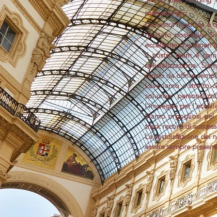
merceologici
La nostra missione è que
risultato possibile. S
eccellente che superi le
Il nostro team è comp
specializzazione. Sia
modo da offrire sempre
Lavoriamo a stretto co
soluzioni personalizz
l'impegno per l'eccell
Siamo orgogliosi del
track record di success
La soddisfazione dei no
essere sempre presenti