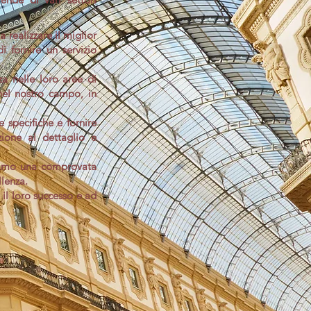
a realizzare il miglior
i fornire un servizio
a nelle loro aree di
nel nostro campo, in
 specifiche e fornire
zione al dettaglio e
biamo una comprovata
llenza.
 il loro successo e ad