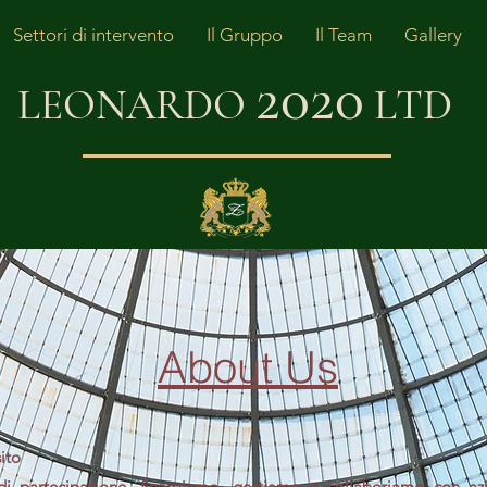
Settori di intervento
Il Gruppo
Il Team
Gallery
2020
LEONARDO
LT
D
About Us
ito
 partecipazione, finanziamo, gestiamo e collaboriamo con azie